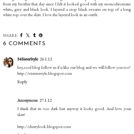
from my brother that day since I felt it looked good with my monochromatic
white, grey and black look. I layered a crop black sweater on top of a long
white top over the skirt. I love the layered look in an outfit.
SHARE:
6 COMMENTS
S4SisterStyle
26.1.12
hey,cool blog follow us if u like our blog and we will follow you too!
http://s4sisterstyle.blogspot.com
Reply
Anonymous
27.1.12
I think that its too dark but anyway it looks good. And love your
skirt!
http://cherrylook.blogspot.com