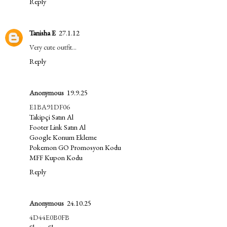
Reply
Tanisha E
27.1.12
Very cute outfit...
Reply
Anonymous
19.9.25
E1BA91DF06
Takipçi Satın Al
Footer Link Satın Al
Google Konum Ekleme
Pokemon GO Promosyon Kodu
MFF Kupon Kodu
Reply
Anonymous
24.10.25
4D44E0B0FB