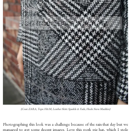
(Coat: ZARA, Tops: H&M, Leather Skirt: Sparkle & Fade, Heels: Steve Madden)
Photographing this look was a challenge because of the rain that day but we
managed to get some decent images. Love this pork pie hat, which I stole